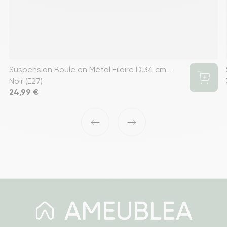
Suspension Boule en Métal Filaire D.34 cm —
Noir (E27)
Prix
24,99 €
‹
›