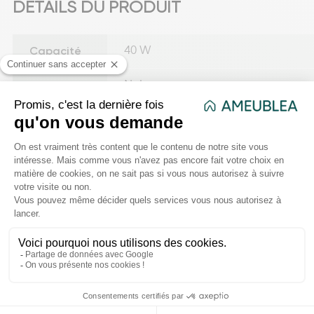
DÉTAILS DU PRODUIT
Capacité
40 W
Couleur
Noir
Longueur
95 cm
du cordon
Dimensions
L. 69,5 x P. 17,5 x H. 68,5 cm
de l'article
Matière
Fer - Polyéthylène - Papier - Cuivre
Temps de
fixation (en
10
minute)