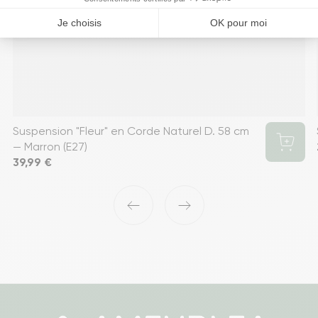
Suspension "Fleur" en Corde Naturel D. 58 cm
— Marron (E27)
Prix
39,99 €
‹
›