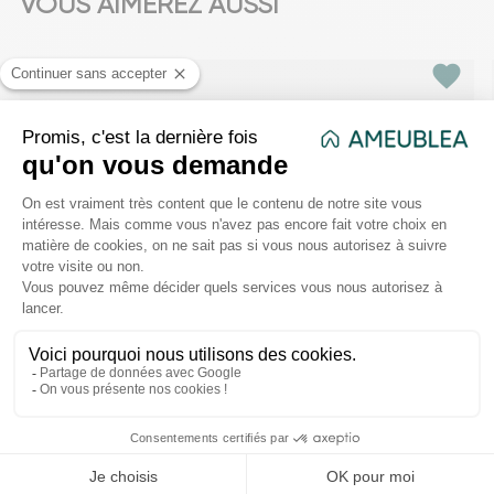
VOUS AIMEREZ AUSSI
favorite