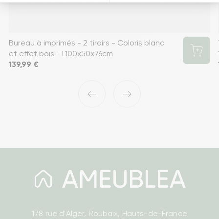
Bureau à imprimés - 2 tiroirs - Coloris blanc
et effet bois - L100x50x76cm
Prix
139,99 €
‹
›
178 rue d'Alger, Roubaix, Hauts-de-France