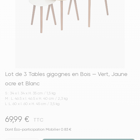
Lot de 3 Tables gigognes en Bois — Vert, Jaune
ocre et Blanc
S : 34 x l. 34 x H. 35 cm / 1,5 kg
M : L. 46.5 x l. 46.5 x H. 40 cm / 2,3 kg
L :L. 60 x l. 60 x H. 45 cm / 3,5 kg
69,99 €
TTC
Dont Éco-participation Mobilier 0.83 €