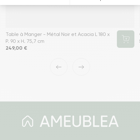
Table à Manger - Métal Noir et Acacia L 180 x
P. 90 x H. 75,7 cm
Prix
249,00 €
‹
›