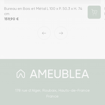
Bureau en Bois et Métal L 100 x P. 50.3 x H. 74
cm
Prix
159,90 €
‹
›
178 rue d'Alger, Roubaix, Hauts-de-France
France