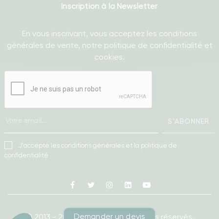
Inscription à la Newsletter
En vous inscrivant, vous acceptez les conditions
générales de vente, notre politique de confidentialité et
cookies.
S'ABONNER
J'accepte les conditions générales et la politique de
confidentialité
Facebook
Twitter
Instagram
Linkedin
Youtube
Demander un devis
© 2013 - 2026
Ameublea.
Tous droits réservés.