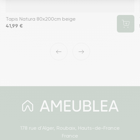
Tapis Natura 80x200cm beige
Prix
41,99 €
‹
›
178 rue d'Alger, Roubaix, Hauts-de-France
France