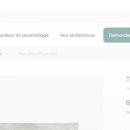
ivraison et assemblage
Nos réalisations
Demander
s
Tapis 120 x 170 cm kaki
Assises
Meubles d
Chaises
Meubles TV
T
Tabourets & chaises de bar
Commodes
Ta
Bancs
Buffets
Fauteuils
Consoles
8
Poufs
Étagères
Do
Voir toutes les assises
Portants & D