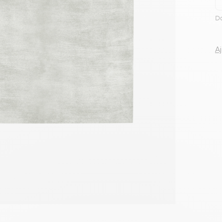
Voir tous le
Da
A