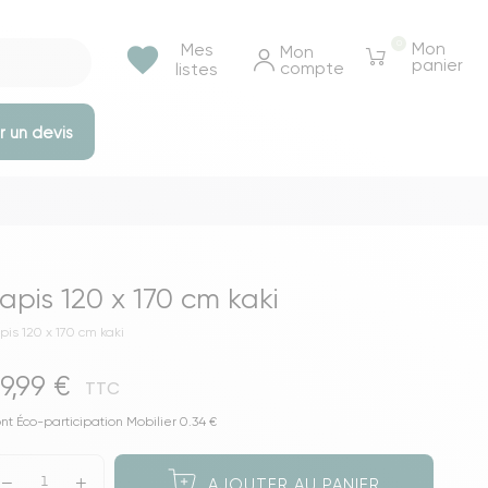
0
Mon
Mes
favorite
Mon 
panier
compte
listes
 un devis
e rangements
Tables et bureaux
Tables à manger
apis 120 x 170 cm kaki
Tables basse & appoints
pis 120 x 170 cm kaki
Tables de chevet
9,99 €
Bureaux
TTC
Voir toutes les tables et bureaux
nt Éco-participation Mobilier 0.34 €
ressings
AJOUTER AU PANIER