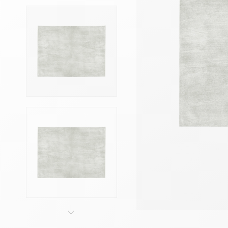
Têtes de lits
Matelas
Voir toute la literie