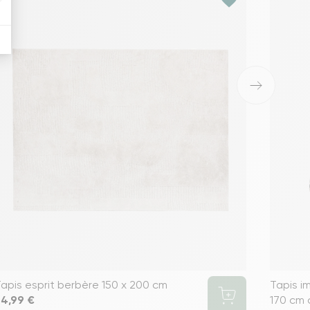
›
apis esprit berbère 150 x 200 cm
Tapis i
rix
54,99 €
170 cm 