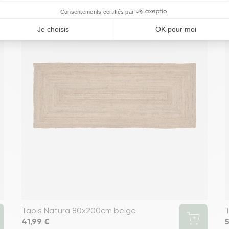
Tapis Natura 80x200cm beige
T
Prix
41,99 €
P