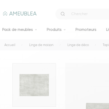
Pack de meubles
Produits
Promoteurs
L
Accueil
Linge de maison
Linge de déco
Tapi
Canapés
Canapés fixes 2 et 3 places
Clic-clacs et BZ
Canapés convertibles
Voir tous les canapés
Literie
Lits