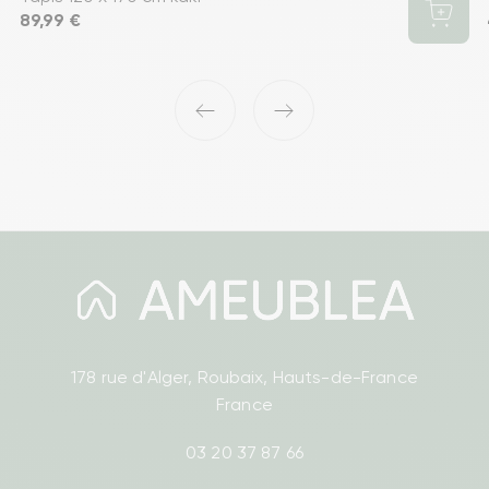
Prix
89,99 €
‹
›
178 rue d'Alger, Roubaix, Hauts-de-France
France
03 20 37 87 66