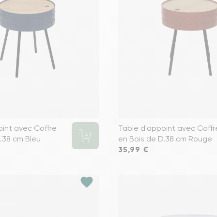
oint avec Coffre
Table d'appoint avec Coffr
.38 cm Bleu
en Bois de D.38 cm Rouge
Prix
35,99 €
favorite