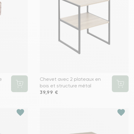
e
Chevet avec 2 plateaux en
bois et structure métal
Prix
39,99 €
favorite
favorite