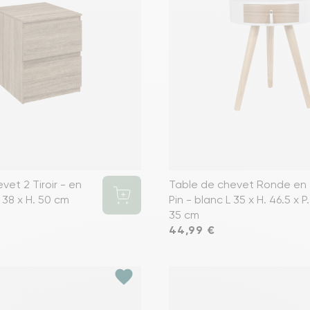
vet 2 Tiroir - en
Table de chevet Ronde en
. 38 x H. 50 cm
Pin - blanc L 35 x H. 46.5 x P.
35 cm
Prix
44,99 €
favorite