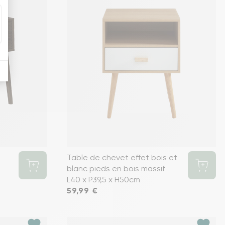
Table de chevet effet bois et
blanc pieds en bois massif
L40 x P39,5 x H50cm
Prix
59,99 €
favorite
favorite