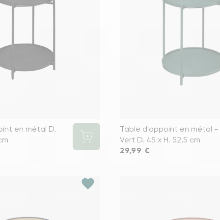
Voir tous le
int en métal D.
Table d'appoint en métal -
 cm
Vert D. 45 x H. 52,5 cm
Prix
29,99 €
favorite