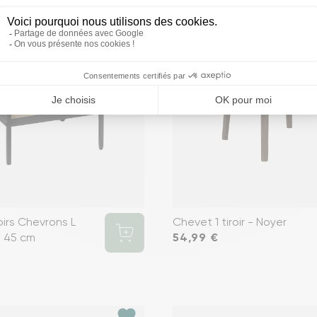
oirs Chevrons L
Chevet 1 tiroir - Noyer
H 45 cm
Prix
54,99 €
favorite