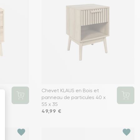
Chevet KLAUS en Bois et
panneau de particules 40 x
55 x 35
Prix
49,99 €
favorite
favorite