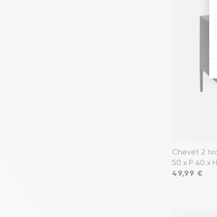
Chevet 2 tir
50 x P 40 x 
Prix
49,99 €