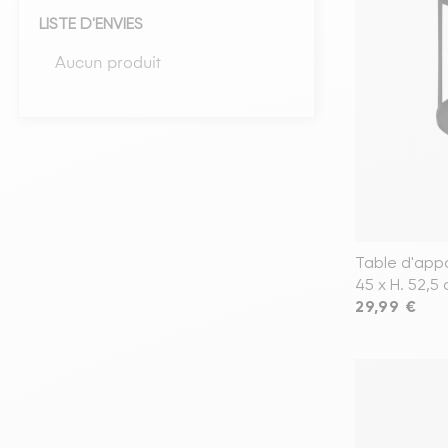
LISTE D'ENVIES
Têtes de lits
Aucun produit
Matelas
Voir toute la literie
Table d'appo
45 x H. 52,5
Prix
29,99 €