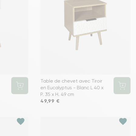
Table de chevet avec Tiroir
en Eucalyptus - Blanc L 40 x
P. 35 x H. 49 cm
Prix
49,99 €
favorite
favorite