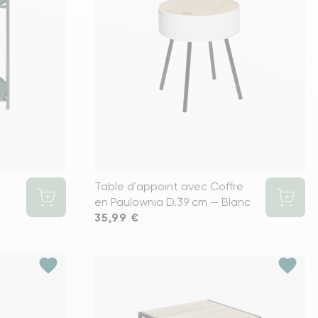
s meubles de rangements
Table d'appoint avec Coffre
en Paulownia D.39 cm — Blanc
Prix
35,99 €
favorite
favorite