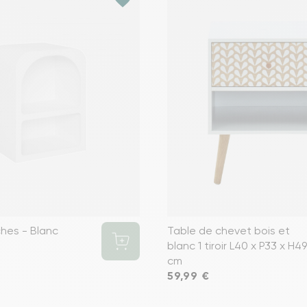
hes - Blanc
Table de chevet bois et
blanc 1 tiroir L40 x P33 x H49
cm
Prix
59,99 €