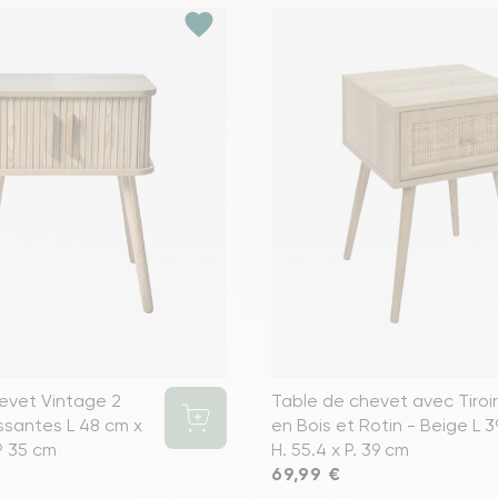
favorite
evet Vintage 2
Table de chevet avec Tiroir
ssantes L 48 cm x
en Bois et Rotin - Beige L 3
P 35 cm
H. 55.4 x P. 39 cm
Prix
69,99 €