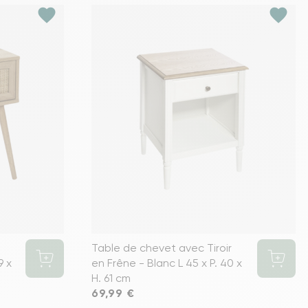
favorite
favorite
Table de chevet avec Tiroir
9 x
en Frêne - Blanc L 45 x P. 40 x
H. 61 cm
Prix
69,99 €