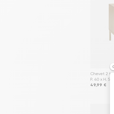
Chevet 2 tiro
P. 40 x H. 52
Prix
49,99 €