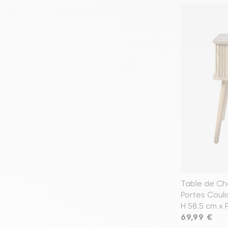
Table de Ch
Portes Couli
H 58.5 cm x 
Prix
69,99 €