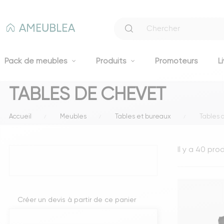
Pack de meubles
Produits
Promoteurs
L
TABLES DE CHEVET
Canapés
Accueil
Meubles
Tables et bureaux
Tables 
Canapés fixes 2 et 3 places
Clic-clacs et BZ
Il y a 40 prod
Canapés convertibles
Voir tous les canapés
Literie
Créer un devis à partir de ce panier
Lits