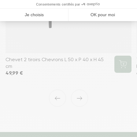
Chevet 2 tiroirs Chevrons L 50 x P 40 x H 45
cm
Prix
49,99 €
‹
›