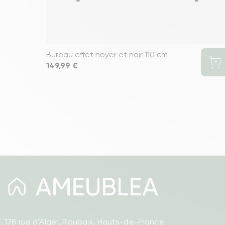
Bureau effet noyer et noir 110 cm
Prix
149,99 €
178 rue d'Alger, Roubaix, Hauts-de-France