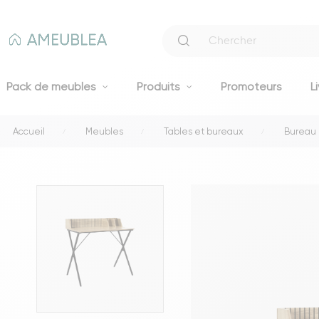
Pack de meubles
Produits
Promoteurs
L
Accueil
Meubles
Tables et bureaux
Bureau
Canapés
Canapés fixes 2 et 3 places
Clic-clacs et BZ
Canapés convertibles
Voir tous les canapés
Literie
Lits