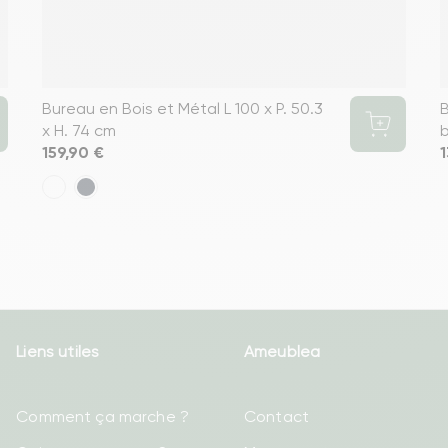
Bureau en Bois et Métal L 100 x P. 50.3
B
x H. 74 cm
b
Prix
159,90 €
P
1
Liens utiles
Ameublea
Comment ça marche ?
Contact