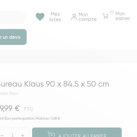
0
Mon
Mes
favorite
Mon 
panier
compte
listes
 un devis
e rangements
Tables et bureaux
Tables à manger
ureau Klaus 90 x 84.5 x 50 cm
Tables basse & appoints
reau Klaus
Tables de chevet
9,99 €
Bureaux
TTC
Voir toutes les tables et bureaux
nt Éco-participation Mobilier 1.08 €
ressings
AJOUTER AU PANIER