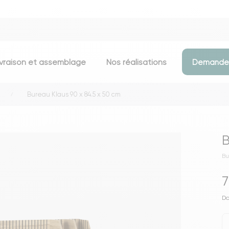
ivraison et assemblage
Nos réalisations
Demander
Bureau Klaus 90 x 84.5 x 50 cm
Assises
Meubles d
Chaises
Meubles TV
B
Tabourets & chaises de bar
Commodes
Bu
Bancs
Buffets
Fauteuils
Consoles
7
Poufs
Étagères
Do
Voir toutes les assises
Portants & D