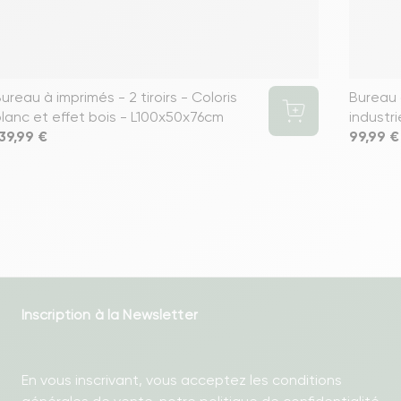
ureau à imprimés - 2 tiroirs - Coloris
Bureau 
lanc et effet bois - L100x50x76cm
industri
rix
39,99 €
Prix
99,99 €
Inscription à la Newsletter
En vous inscrivant, vous acceptez les conditions