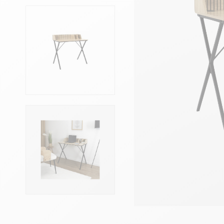
Têtes de lits
Matelas
Voir toute la literie