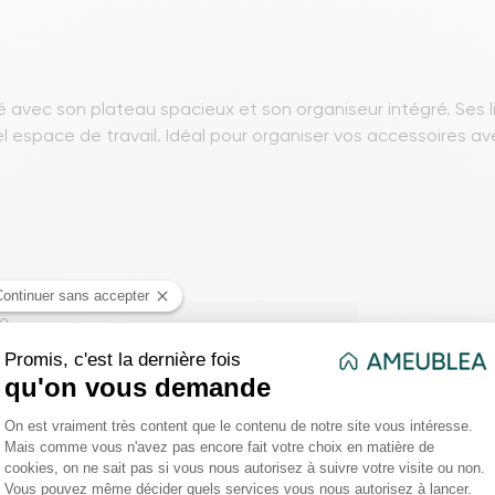
té avec son plateau spacieux et son organiseur intégré. Ses
space de travail. Idéal pour organiser vos accessoires avec
50