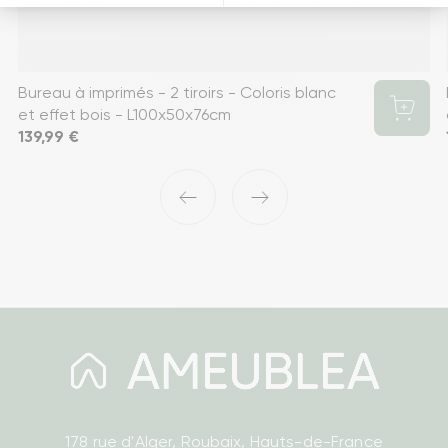
Bureau à imprimés - 2 tiroirs - Coloris blanc
et effet bois - L100x50x76cm
Prix
139,99 €
‹
›
178 rue d'Alger, Roubaix, Hauts-de-France