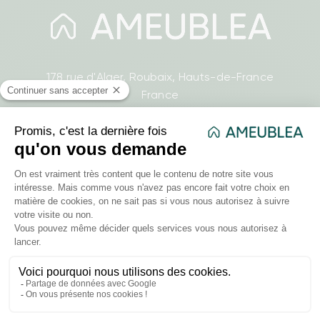
178 rue d'Alger, Roubaix, Hauts-de-France
France
03 20 37 87 66
- Lundi : 8h30-17h
- Mardi : 8h30-17h
- Mercredi : 8h30-17h
- Jeudi : 8h30-17h
- Vendredi : 8h30-17h
contact@ameublea.fr
Liens utiles