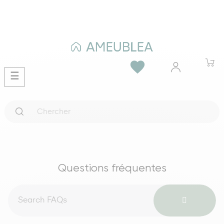
favorite
Basculer
☰
la
navigation
Questions fréquentes