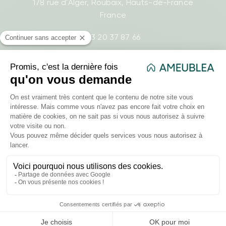
178 rue d'Alger, Roubaix, Hauts-de-France
France
03 20 37 87 66
- Lundi : 8h30-17h
- Mardi : 8h30-17h
- Mercredi : 8h30-17h
- Jeudi : 8h30-17h
- Vendredi : 8h30-17h
contact@ameublea.fr
Liens utiles
Comment ça marche ?
Qui sommes-nous ?
FAQ