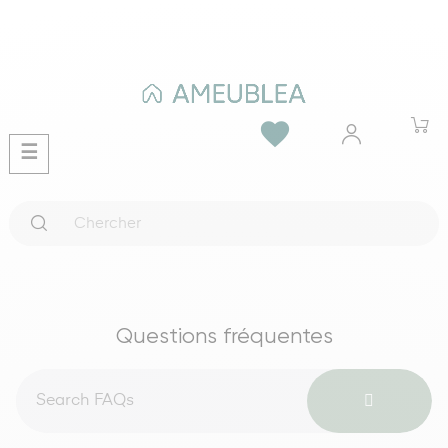
favorite
Basculer
☰
la
navigation
Questions fréquentes