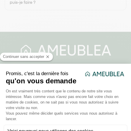
puis-je faire ?
178 rue d'Alger, Roubaix, Hauts-de-France
France
03 20 37 87 66
- Lundi : 8h30-17h
- Mardi : 8h30-17h
- Mercredi : 8h30-17h
- Jeudi : 8h30-17h