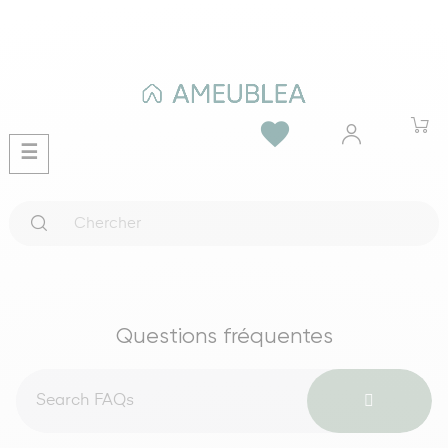
favorite
Basculer
☰
la
navigation
Questions fréquentes