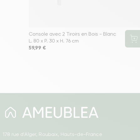
Console avec 2 Tiroirs en Bois - Blanc
L. 80 x P. 30 x H. 76 cm
Prix
59,99 €
178 rue d'Alger, Roubaix, Hauts-de-France