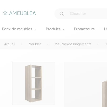
Pack de meubles
Produits
Promoteurs
L
Accueil
Meubles
Meubles de rangements
R
Canapés
Canapés fixes 2 et 3 places
Clic-clacs et BZ
Canapés convertibles
Voir tous les canapés
Literie
Lits