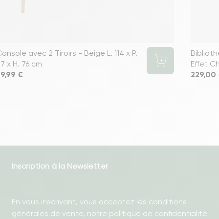
onsole avec 2 Tiroirs - Beige L. 114 x P.
Bibliot
7 x H. 76 cm
Effet Ch
rix
9,99 €
Prix
229,00
Inscription à la Newsletter
En vous inscrivant, vous acceptez les conditions
générales de vente, notre politique de confidentialité