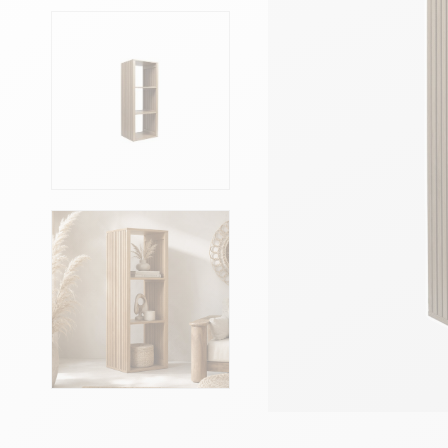
Têtes de lits
Matelas
Voir toute la literie