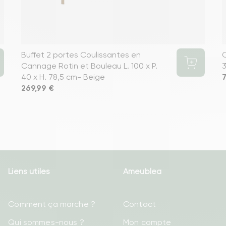
Buffet 2 portes Coulissantes en
C
Cannage Rotin et Bouleau L. 100 x P.
3
40 x H. 78,5 cm- Beige
P
7
Prix
269,99 €
Liens utiles
Ameublea
Comment ça marche ?
Contact
Qui sommes-nous ?
Mon compte