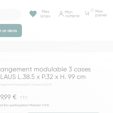
0
Mon
Mes
favorite
Mon 
panier
compte
listes
 un devis
e rangements
Tables et bureaux
Tables à manger
angement modulable 3 cases
Tables basse & appoints
LAUS L.38.5 x P.32 x H. 99 cm
Tables de chevet
ngement modulable 3 cases KLAUS
Bureaux
9,99 €
Voir toutes les tables et bureaux
TTC
ressings
nt Éco-participation Mobilier 1.75 €