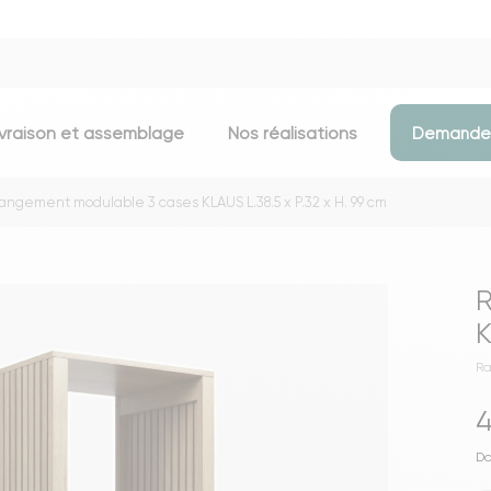
ivraison et assemblage
Nos réalisations
Demander
angement modulable 3 cases KLAUS L.38.5 x P.32 x H. 99 cm
Assises
Meubles d
Chaises
Meubles TV
R
Tabourets & chaises de bar
Commodes
K
Bancs
Buffets
Ra
Fauteuils
Consoles
4
Poufs
Étagères
Voir toutes les assises
Portants & D
Do