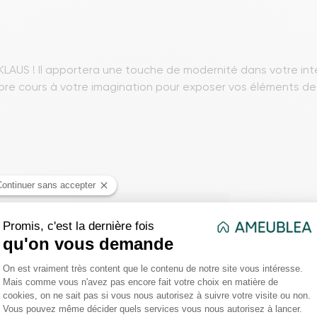
US ! Il apportera une touche de modernité dans votre intér
ibre cours à votre imagination pour exposer vos éléments de
2 x H. 99 cm