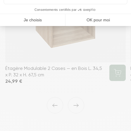
Étagère Modulable 2 Cases — en Bois L. 34,5
x P. 32 x H. 67,5 cm
Prix
24,99 €
‹
›