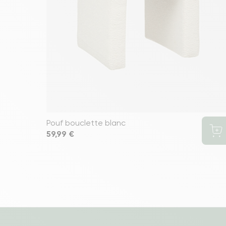
Pouf bouclette blanc
Prix
59,99 €