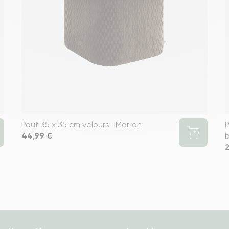
Pouf 35 x 35 cm velours -Marron
P
Prix
44,99 €
P
2