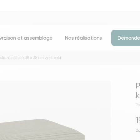
ivraison et assemblage
Nos réalisations
Demander
pliant côtelé 38 x 38 cm vert kaki
Assises
Meubles d
Chaises
Meubles TV
P
Tabourets & chaises de bar
Commodes
k
Bancs
Buffets
Po
Fauteuils
Consoles
1
Poufs
Étagères
Voir toutes les assises
Portants & D
Do