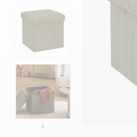
Têtes de lits
Matelas
Voir toute la literie