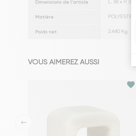
Dimensions de l'article
L. 38 x P. 38
Matière
POLYESTER
Poids net
2.440 Kg
VOUS AIMEREZ AUSSI
favorite
‹