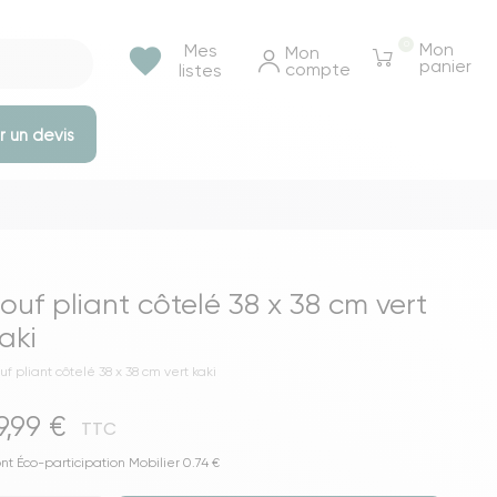
0
Mon
Mes
favorite
Mon 
panier
compte
listes
 un devis
e rangements
Tables et bureaux
Tables à manger
ouf pliant côtelé 38 x 38 cm vert
Tables basse & appoints
aki
Tables de chevet
uf pliant côtelé 38 x 38 cm vert kaki
Bureaux
9,99 €
Voir toutes les tables et bureaux
TTC
ressings
nt Éco-participation Mobilier 0.74 €