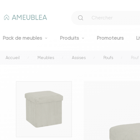
Pack de meubles
Produits
Promoteurs
L
Accueil
Meubles
Assises
Poufs
Pouf 
Canapés
Canapés fixes 2 et 3 places
Clic-clacs et BZ
Canapés convertibles
Voir tous les canapés
Literie
Lits