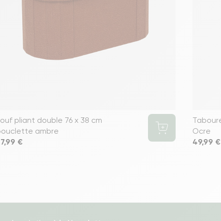
ouf pliant double 76 x 38 cm
Taboure
bouclette ambre
Ocre
rix
7,99 €
Prix
49,99 €