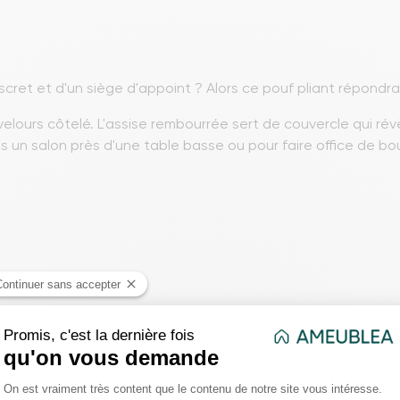
et et d'un siège d'appoint ? Alors ce pouf pliant répondra 
elours côtelé. L'assise rembourrée sert de couvercle qui rév
s un salon près d'une table basse ou pour faire office de b