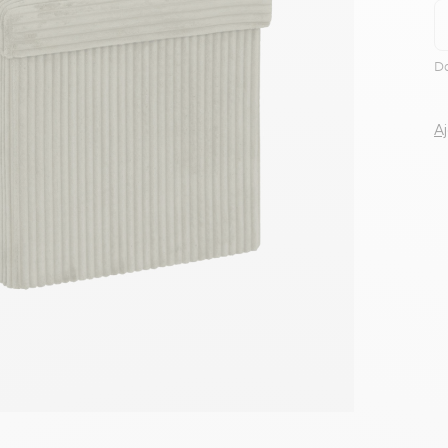
Voir tous le
Da
A