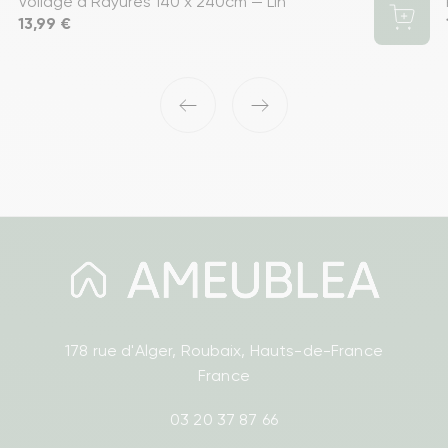
Voilage à Rayures 140 x 240cm — Lin
Prix
13,99 €
‹
›
178 rue d'Alger, Roubaix, Hauts-de-France
France
03 20 37 87 66