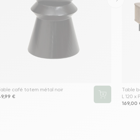
able café totem métal noir
Table b
rix
49,99 €
L 120 x 
Prix
169,00 