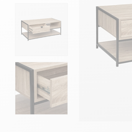
Têtes de lits
Matelas
Voir toute la literie