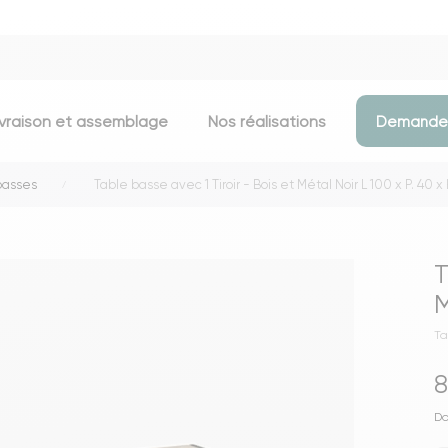
ivraison et assemblage
Nos réalisations
Demander
basses
Table basse avec 1 Tiroir - Bois et Métal Noir L 100 x P. 40 x
Assises
Meubles d
Chaises
Meubles TV
T
Tabourets & chaises de bar
Commodes
M
Bancs
Buffets
Ta
Fauteuils
Consoles
8
Poufs
Étagères
Voir toutes les assises
Portants & D
Do