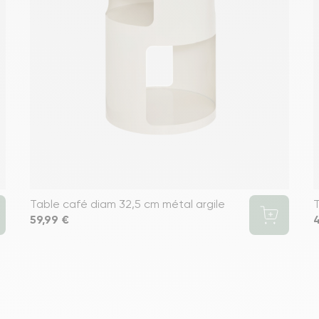
Table café diam 32,5 cm métal argile
T
Prix
59,99 €
P