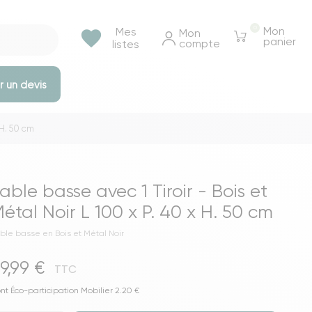
0
Mon
Mes
favorite
Mon 
panier
compte
listes
 un devis
 H. 50 cm
e rangements
Tables et bureaux
Tables à manger
able basse avec 1 Tiroir - Bois et
Tables basse & appoints
étal Noir L 100 x P. 40 x H. 50 cm
Tables de chevet
ble basse en Bois et Métal Noir
Bureaux
9,99 €
Voir toutes les tables et bureaux
TTC
ressings
nt Éco-participation Mobilier 2.20 €