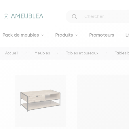
Pack de meubles
Produits
Promoteurs
L
Accueil
Meubles
Tables et bureaux
Tables 
Canapés
Canapés fixes 2 et 3 places
Clic-clacs et BZ
Canapés convertibles
Voir tous les canapés
Literie
Lits