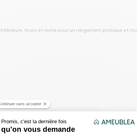
inférieure, tiroirs et niche pour un rangement pratique et m
0 x H. 50 cm