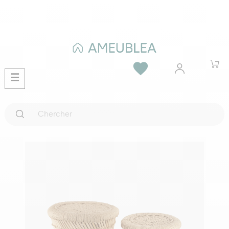
favorite
Basculer
☰
la
navigation