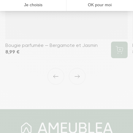
Bougie parfumée — Bergamote et Jasmin
Prix
8,99 €
‹
›