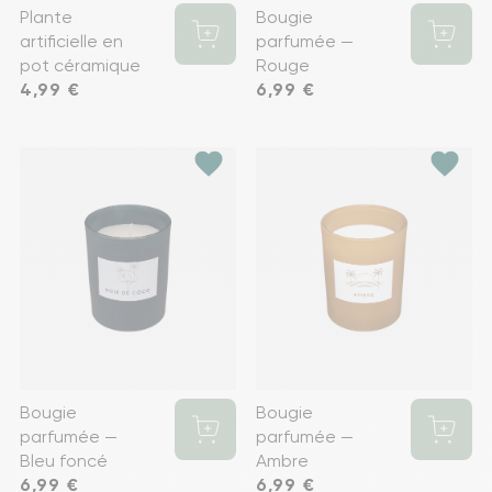
Plante
Bougie
artificielle en
parfumée —
pot céramique
Rouge
Prix
4,99 €
Prix
6,99 €
favorite
favorite
Bougie
Bougie
parfumée —
parfumée —
Bleu foncé
Ambre
Prix
6,99 €
Prix
6,99 €