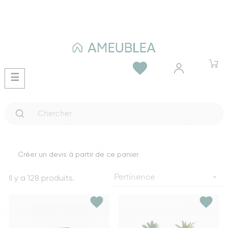
favorite
Basculer
☰
la
navigation
Créer un devis à partir de ce panier
Il y a 128 produits.

Pertinence
favorite
favorite