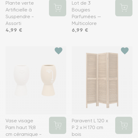
Plante verte
Lot de 3
Artificielle à
Bougies
Suspendre -
Parfumées —
Assorti
Multicolore
Prix
4,99 €
Prix
6,99 €
favorite
favorite
Vase visage
Paravent L 120 x
Pam haut 19,8
P 2 x H 170 cm
cm céramique -
bois