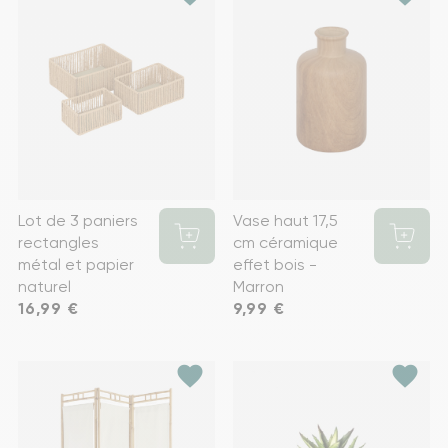
Lot de 3 paniers
Vase haut 17,5
rectangles
cm céramique
métal et papier
effet bois -
naturel
Marron
Prix
16,99 €
Prix
9,99 €
favorite
favorite