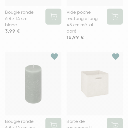
Bougie ronde
Vide poche
6,8 x 14 cm
rectangle long
blanc
45 cm métal
Prix
3,99 €
doré
Prix
16,99 €
favorite
favorite
Bougie ronde
Boîte de
6,8 x 14 cm vert
rangement L.