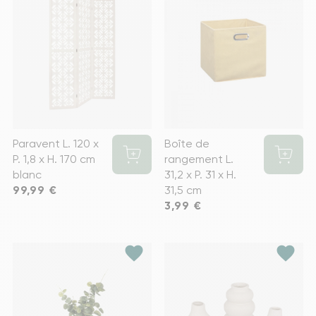
Paravent L. 120 x
Boîte de
P. 1,8 x H. 170 cm
rangement L.
blanc
31,2 x P. 31 x H.
Prix
99,99 €
31,5 cm
Prix
3,99 €
favorite
favorite