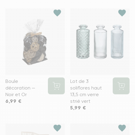
favorite
favorite
Boule
Lot de 3
décoration —
soliflores haut
Noir et Or
13,5 cm verre
Prix
6,99 €
strié vert
Prix
5,99 €
favorite
favorite