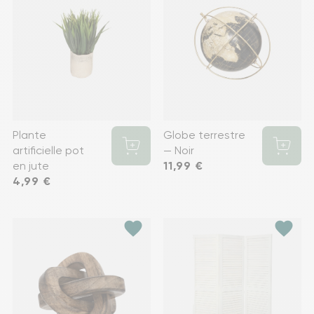
Plante
Globe terrestre
artificielle pot
— Noir
en jute
Prix
11,99 €
Prix
4,99 €
favorite
favorite