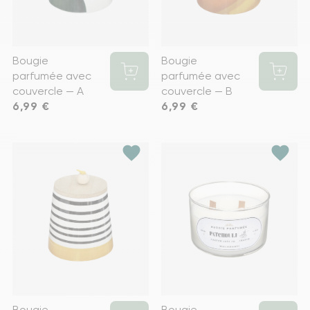
Bougie
Bougie
parfumée avec
parfumée avec
couvercle — A
couvercle — B
Prix
6,99 €
Prix
6,99 €
favorite
favorite
Bougie
Bougie