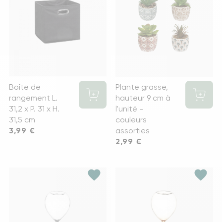
Boîte de
Plante grasse,
rangement L.
hauteur 9 cm à
31,2 x P. 31 x H.
l'unité -
31,5 cm
couleurs
Prix
3,99 €
assorties
Prix
2,99 €
favorite
favorite