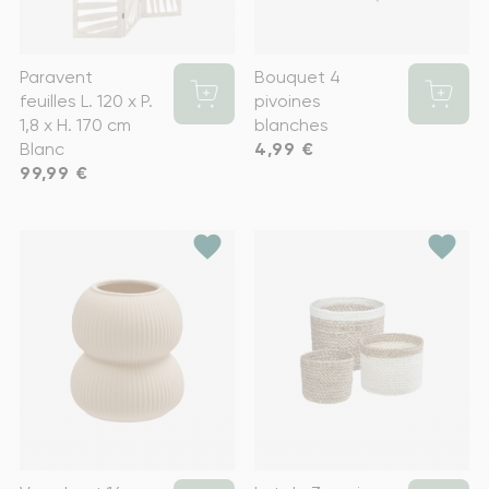
Paravent
Bouquet 4
feuilles L. 120 x P.
pivoines
1,8 x H. 170 cm
blanches
Blanc
Prix
4,99 €
Prix
99,99 €
favorite
favorite