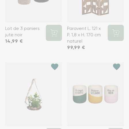
Lot de 3 paniers
Paravent L. 121 x
jute noir
P. 1,8 x H. 170 cm
Prix
14,99 €
naturel
Prix
99,99 €
favorite
favorite