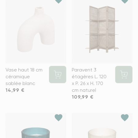
Vase haut 18 cm
Paravent 3
céramique
étagères L. 120
sablée blanc
x P. 26 x H. 170
Prix
14,99 €
cm naturel
Prix
109,99 €
favorite
favorite