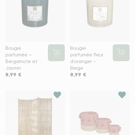
Bougie
Bougie
parfumée —
parfumée fleur
Bergamote et
d'oranger -
Jasmin
Beige
Prix
8,99 €
Prix
8,99 €
favorite
favorite