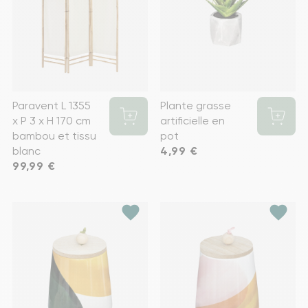
Paravent L 1355
Plante grasse
x P 3 x H 170 cm
artificielle en
bambou et tissu
pot
blanc
Prix
4,99 €
Prix
99,99 €
favorite
favorite