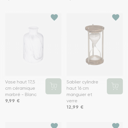
favorite
favorite
Vase haut 17,5
Sablier cylindre
cm céramique
haut 16 cm
marbré - Blanc
manguier et
Prix
9,99 €
verre
Prix
12,99 €
favorite
favorite