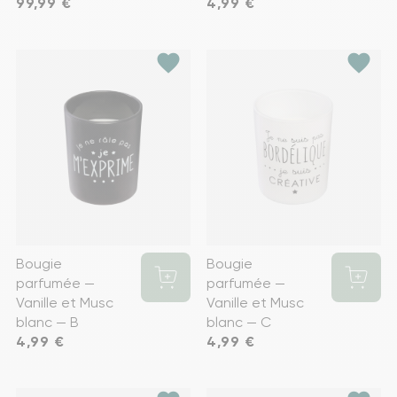
Prix
99,99 €
Prix
4,99 €
favorite
favorite
Bougie
Bougie
parfumée —
parfumée —
Vanille et Musc
Vanille et Musc
blanc — B
blanc — C
Prix
4,99 €
Prix
4,99 €