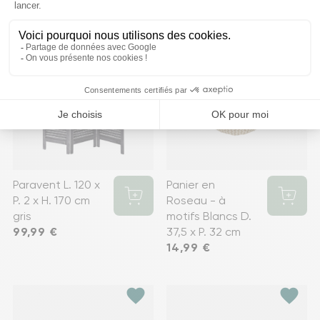
favorite
favorite
Paravent L. 120 x
Panier en
P. 2 x H. 170 cm
Roseau - à
gris
motifs Blancs D.
Prix
99,99 €
37,5 x P. 32 cm
Prix
14,99 €
favorite
favorite