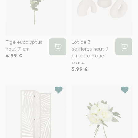
Tige eucalyptus
Lot de 3
haut 91 cm
soliflores haut 9
Prix
4,99 €
cm céramique
blanc
Prix
5,99 €
favorite
favorite