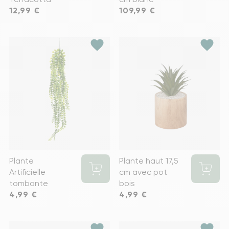
Prix
12,99 €
Prix
109,99 €
favorite
favorite
Plante
Plante haut 17,5
Artificielle
cm avec pot
tombante
bois
Prix
4,99 €
Prix
4,99 €
favorite
favorite