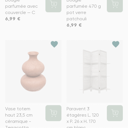
parfumée avec
parfumée 470 g
couvercle — C
pot verre
Prix
6,99 €
patchouli
Prix
6,99 €
favorite
favorite
Vase totem
Paravent 3
haut 23,5 cm
étagères L. 120
céramique -
x P. 26 x H. 170
Terracotta
cm blanc