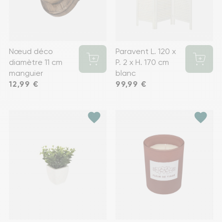
Nœud déco
Paravent L. 120 x
diamètre 11 cm
P. 2 x H. 170 cm
manguier
blanc
Prix
12,99 €
Prix
99,99 €
favorite
favorite