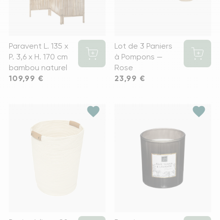
Paravent L. 135 x
Lot de 3 Paniers
P. 3,6 x H. 170 cm
à Pompons —
bambou naturel
Rose
Prix
109,99 €
Prix
23,99 €
favorite
favorite