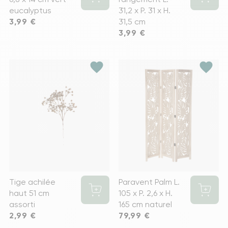
eucalyptus
31,2 x P. 31 x H.
Prix
3,99 €
31,5 cm
Prix
3,99 €
favorite
favorite
Tige achilée
Paravent Palm L.
haut 51 cm
105 x P. 2,6 x H.
assorti
165 cm naturel
Prix
2,99 €
Prix
79,99 €