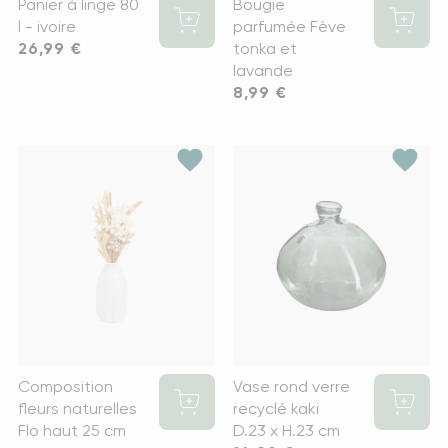
Panier à linge 80
Bougie
l - ivoire
parfumée Fève
Prix
26,99 €
tonka et
lavande
Prix
8,99 €
favorite
favorite
Composition
Vase rond verre
fleurs naturelles
recyclé kaki
Flo haut 25 cm
D.23 x H.23 cm