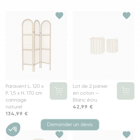
favorite
favorite
Paravent L. 120 x
Lot de 2 panier
P. 1,5 x H. 170 cm
en coton —
cannage
Blanc écru
naturel
Prix
42,99 €
Prix
134,99 €
Demander un devis
favorite
favorite