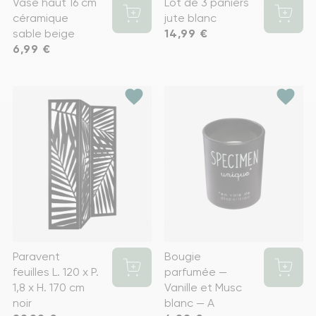
Vase haut 16 cm
Lot de 3 paniers
céramique
jute blanc
sable beige
Prix
14,99 €
Prix
6,99 €
favorite
favorite
Paravent
Bougie
feuilles L. 120 x P.
parfumée —
1,8 x H. 170 cm
Vanille et Musc
noir
blanc — A