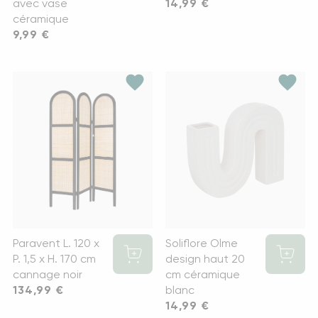
avec vase
Prix
14,99 €
céramique
Prix
9,99 €
favorite
favorite
Paravent L. 120 x
Soliflore Olme
P. 1,5 x H. 170 cm
design haut 20
cannage noir
cm céramique
Prix
134,99 €
blanc
Prix
14,99 €