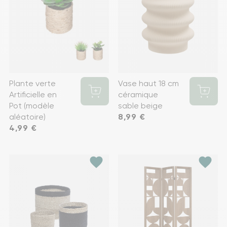
Plante verte
Vase haut 18 cm
Artificielle en
céramique
Pot (modèle
sable beige
aléatoire)
Prix
8,99 €
Prix
4,99 €
favorite
favorite