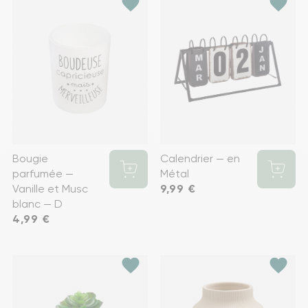
favorite
favorite
Bougie
Calendrier — en
parfumée —
Métal
Vanille et Musc
Prix
9,99 €
blanc — D
Prix
4,99 €
favorite
favorite