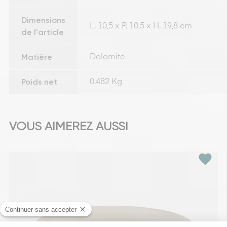
Dimensions
L. 10,5 x P. 10,5 x H. 19,8 cm
de l'article
Matière
Dolomite
Poids net
0.482 Kg
VOUS AIMEREZ AUSSI
favorite