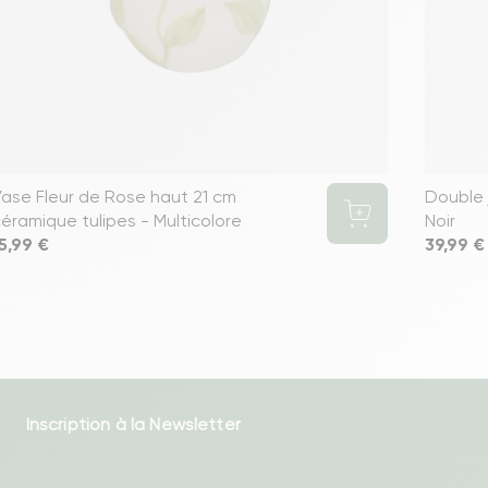
ase Fleur de Rose haut 21 cm
Double 
éramique tulipes - Multicolore
Noir
rix
5,99 €
Prix
39,99 €
Inscription à la Newsletter