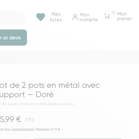
0
Mon
Mes
favorite
Mon 
panier
compte
listes
 un devis
e rangements
Tables et bureaux
Tables à manger
ot de 2 pots en métal avec
Tables basse & appoints
upport — Doré
Tables de chevet
t de 2 pots ronds en métal doré surélevés
Bureaux
5,99 €
Voir toutes les tables et bureaux
TTC
ressings
nt Éco-participation Mobilier 0.11 €