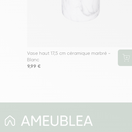
Vase haut 17,5 cm céramique marbré -
Blanc
Prix
9,99 €