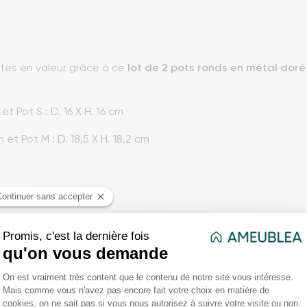
ntes en valeur grâce à ce
lot de 2 pots ronds en métal doré
 et Pot S : D. 16 X H. 16 cm
m et Pot M : D. 18,5 X H. 18,2 cm
. 12,5 x l. 12,5 x H. 36 cm et Pot S : D. 16 X H. 16 cm
. 14,2 x l. 14,2 x H. 50 cm et Pot M : D. 18,5 X H. 18,2 cm