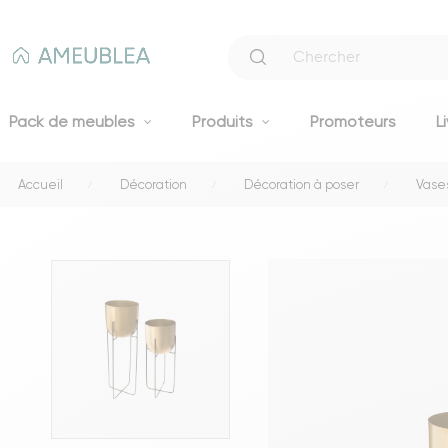
Pack de meubles
Produits
Promoteurs
L
Accueil
Décoration
Décoration à poser
Vases
Canapés
Canapés fixes 2 et 3 places
Clic-clacs et BZ
Canapés convertibles
Voir tous les canapés
Literie
Lits