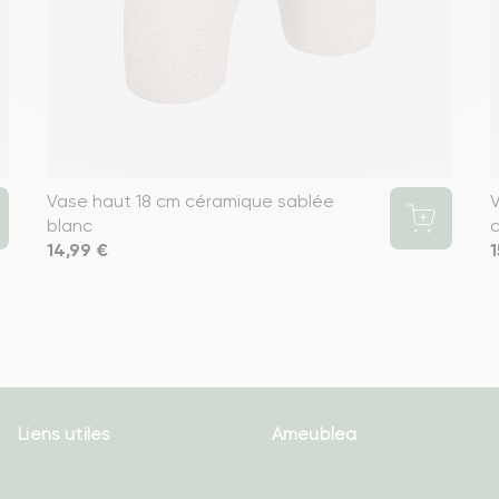
Vase haut 18 cm céramique sablée
V
blanc
c
Prix
14,99 €
P
1
Liens utiles
Ameublea