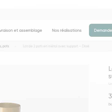
ivraison et assemblage
Nos réalisations
Demander
, pots
Lot de 2 pots en métal avec support — Doré
Assises
Meubles d
Chaises
Meubles TV
L
Tabourets & chaises de bar
Commodes
s
Bancs
Buffets
Lo
Fauteuils
Consoles
3
Poufs
Étagères
Voir toutes les assises
Portants & D
Do