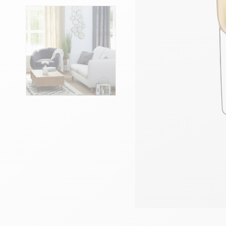
Têtes de lits
Matelas
Voir toute la literie