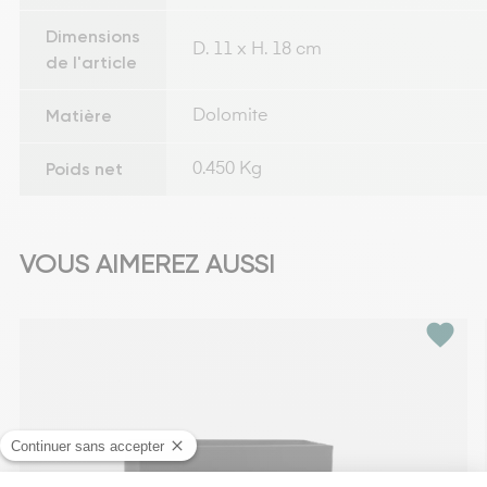
Dimensions
D. 11 x H. 18 cm
de l'article
Matière
Dolomite
Poids net
0.450 Kg
VOUS AIMEREZ AUSSI
favorite