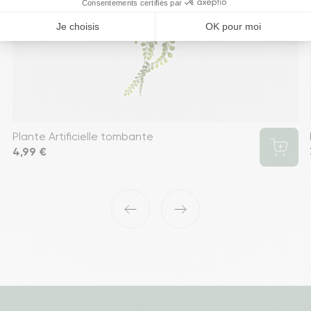
Plante Artificielle tombante
Prix
4,99 €
‹
›