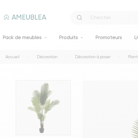
Pack de meubles
Produits
Promoteurs
L
Accueil
Décoration
Décoration à poser
Plan
Canapés
Canapés fixes 2 et 3 places
Clic-clacs et BZ
Canapés convertibles
Voir tous les canapés
Literie
Lits