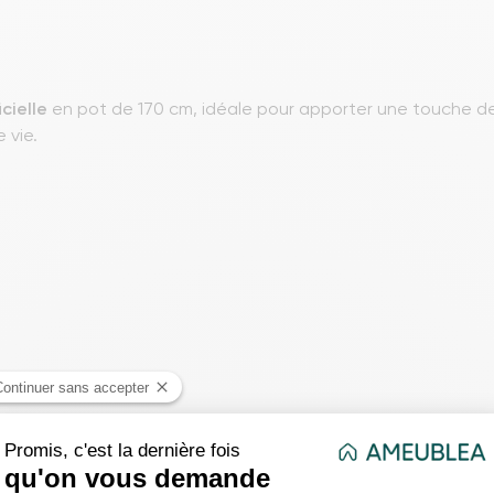
icielle
en pot de 170 cm, idéale pour apporter une touche 
 vie.