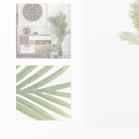
Têtes de lits
Matelas
Voir toute la literie