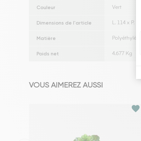
Couleur
Vert
Dimensions de l'article
L. 114 x P. 
Matière
Polyéthylèn
Poids net
4.677 Kg
VOUS AIMEREZ AUSSI
favorite