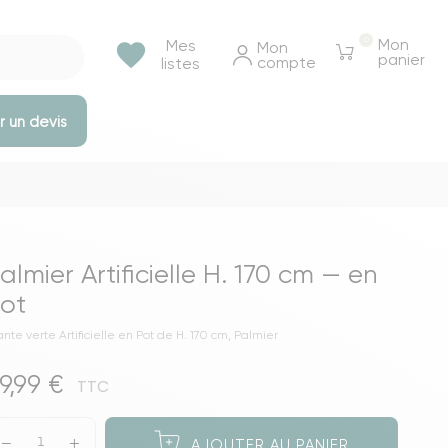
0
Mon
Mes
favorite
Mon 
panier
compte
listes
 un devis
e rangements
Tables et bureaux
Tables à manger
almier Artificielle H. 170 cm — en
Tables basse & appoints
ot
Tables de chevet
ante verte Artificielle en Pot de H. 170 cm, Palmier
Bureaux
9,99 €
Voir toutes les tables et bureaux
TTC
ressings
AJOUTER AU PANIER