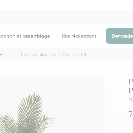
ivraison et assemblage
Nos réalisations
Demander
tes
Palmier Artificielle H. 170 cm — en Pot
Assises
Meubles d
Chaises
Meubles TV
P
Tabourets & chaises de bar
Commodes
P
Bancs
Buffets
Pl
Fauteuils
Consoles
7
Poufs
Étagères
Voir toutes les assises
Portants & D