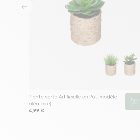
‹
Plante verte Artificielle en Pot (modèle
aléatoire)
Prix
4,99 €