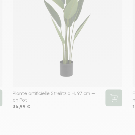
Plante artificielle Strelitzia H. 97 cm —
F
en Pot
n
Prix
34,99 €
P
1