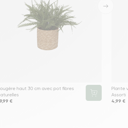
›
ougère haut 30 cm avec pot fibres
Plante v
aturelles
Assorti
rix
9,99 €
Prix
4,99 €