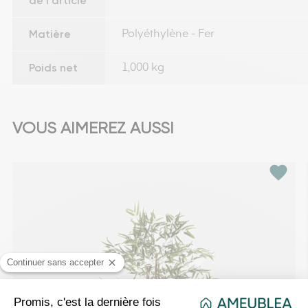
de l'article
Matière
Polyéthylène - Fer
Poids net
1,000 kg
VOUS AIMEREZ AUSSI
favorite