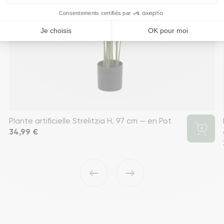
Plante artificielle Strelitzia H. 97 cm — en Pot
Prix
34,99 €
‹
›