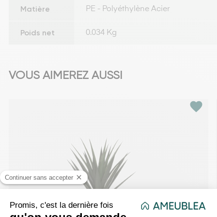
Matière
PE - Polyéthylène Acier
Poids net
0.034 Kg
VOUS AIMEREZ AUSSI
favorite