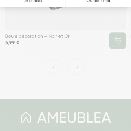
Boule décoration — Noir et Or
Prix
6,99 €
‹
›