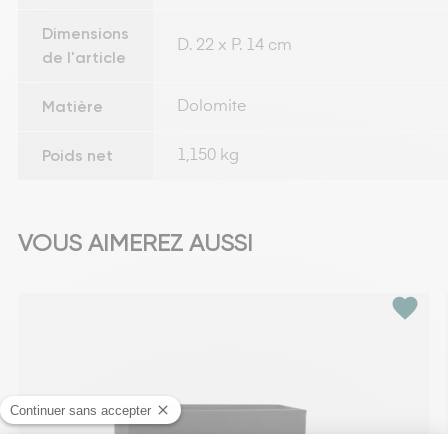
Dimensions
D. 22 x P. 14 cm
de l'article
Matière
Dolomite
Poids net
1,150 kg
VOUS AIMEREZ AUSSI
favorite