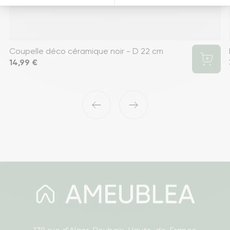
Coupelle déco céramique noir - D 22 cm
Prix
14,99 €
‹
›