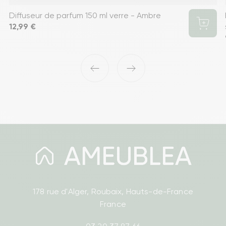
Diffuseur de parfum 150 ml verre - Ambre
Prix
12,99 €
‹
›
178 rue d'Alger, Roubaix, Hauts-de-France
France