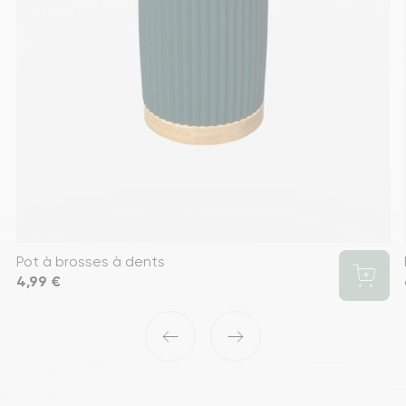
Pot à brosses à dents
Prix
4,99 €
‹
›