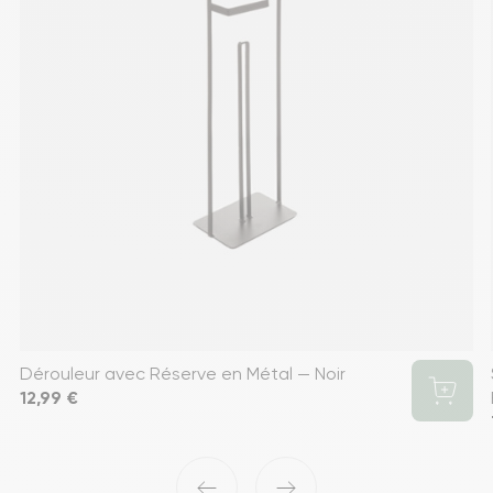
Dérouleur avec Réserve en Métal — Noir
Prix
12,99 €
‹
›