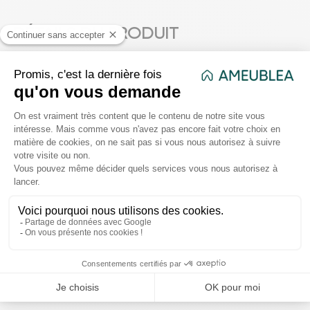
DÉTAILS DU PRODUIT
Capacité
270 ml
Couleur
Bois Naturel - Noir
Dimensions
D. 7,2 x H. 18,8 cm
de l'article
Matière
Polyrésine - Bambou - Pierre
Poids net
0.330 Kg
VOUS AIMEREZ AUSSI