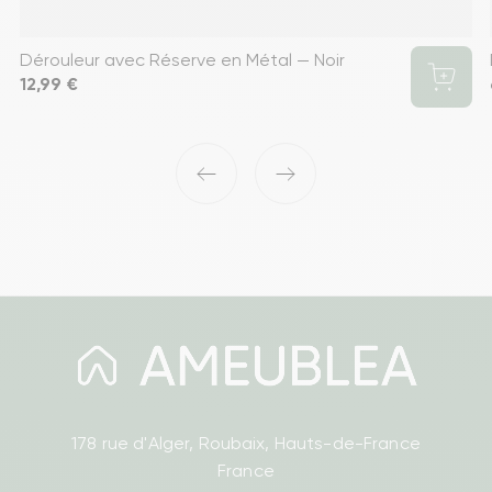
Dérouleur avec Réserve en Métal — Noir
Prix
12,99 €
‹
›
178 rue d'Alger, Roubaix, Hauts-de-France
France