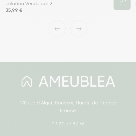
céladon Vendu par 2
Prix
35,99 €
‹
›
178 rue d'Alger, Roubaix, Hauts-de-France
France
03 20 37 87 66