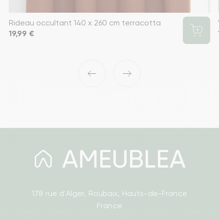
Rideau occultant 140 x 260 cm terracotta
Prix
19,99 €
‹
›
178 rue d'Alger, Roubaix, Hauts-de-France
France