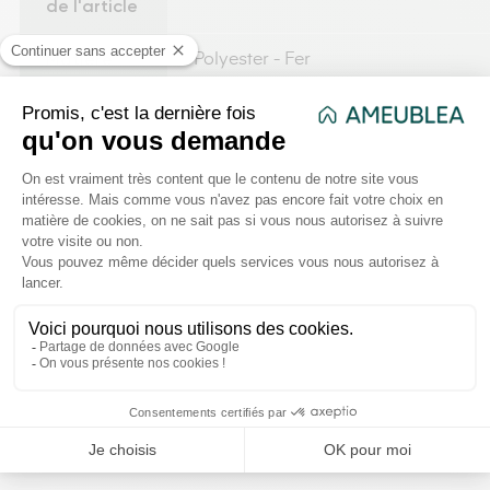
de l'article
Matière
Polyester - Fer
Poids net
0.320 kg
Temps de
fixation (en
2
minute)
Taille de
140x240cm
rideaux
Rideaux
Voilage
VOUS AIMEREZ AUSSI