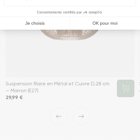
Suspension filaire en Métal et Cuivre D.28 cm
— Marron (E27)
Prix
29,99 €
‹
›