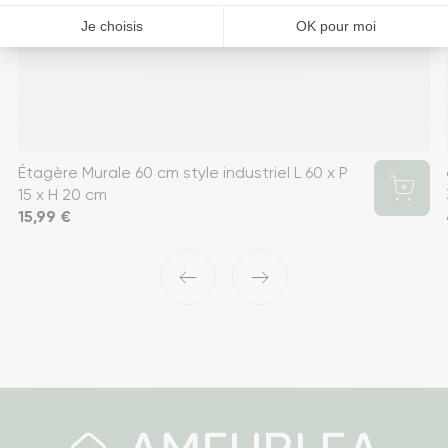
Étagère Murale 60 cm style industriel L 60 x P
15 x H 20 cm
Prix
15,99 €
‹
›